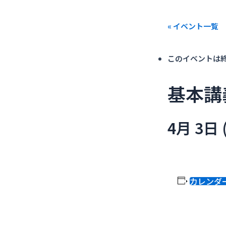
内
容
« イベント一覧
を
ス
キ
このイベントは
ッ
プ
基本講
4月 3日 
カレンダ