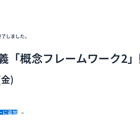
終了しました。
義「概念フレームワーク2」
(金)
ーに追加