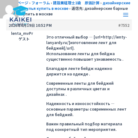
内
トップページ
›
フォーラム
›
建設業経理士1級 原価計算
›
дизайнерские
барные стулья купить в москве
›
返信先: дизайнерские барные
容
стулья купить в москве
を
Main
ス
2026年6月19日 10:52 PM
#7552
キ
Men
lenta_mvPr
ッ
Это отличный выбор — [url=http://lenty-
ゲスト
lanyardy.ru/]изготовление лент для
プ
бейджей[/url].
Использование ленты для бейджа
существенно повышает узнаваемость .
Благодаря ленте бейдж надежно
держится на одежде .
Современные ленты для бейджей
доступны в различных цветах и
дизайнах .
Надежность и износостойкость —
основные параметры современных лент
для бейджей.
Важен правильный подбор материала
под конкретный тип мероприятия.