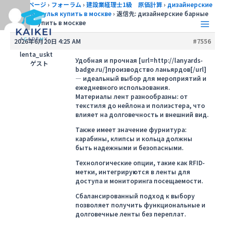
内
トップページ
›
フォーラム
›
建設業経理士1級 原価計算
›
дизайнерские
барные стулья купить в москве
›
返信先: дизайнерские барные
容
стулья купить в москве
を
Main
ス
2026年6月20日 4:25 AM
#7556
キ
Men
lenta_uskt
ッ
Удобная и прочная [url=http://lanyards-
ゲスト
badge.ru/]производство ланьярдов[/url]
プ
— идеальный выбор для мероприятий и
ежедневного использования.
Материалы лент разнообразны: от
текстиля до нейлона и полиэстера, что
влияет на долговечность и внешний вид.
Также имеет значение фурнитура:
карабины, клипсы и кольца должны
быть надежными и безопасными.
Технологические опции, такие как RFID-
метки, интегрируются в ленты для
доступа и мониторинга посещаемости.
Сбалансированный подход к выбору
позволяет получить функциональные и
долговечные ленты без переплат.