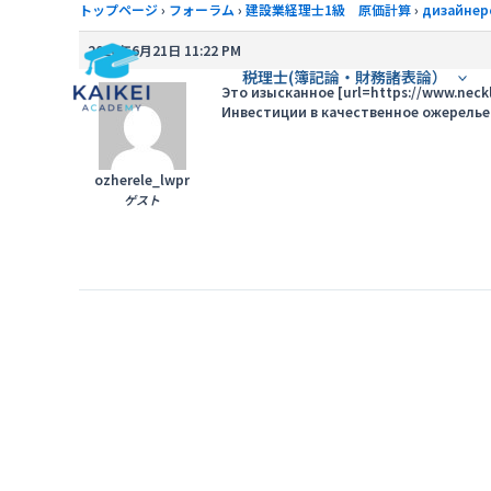
内
トップページ
›
フォーラム
›
建設業経理士1級 原価計算
›
дизайнер
容
2026年6月21日 11:22 PM
を
税理士(簿記論・財務諸表論）
ス
Это изысканное [url=https://www.nec
Инвестиции в качественное ожерелье
キ
ッ
プ
ozherele_lwpr
ゲスト
投
稿
ナ
ビ
ゲ
ー