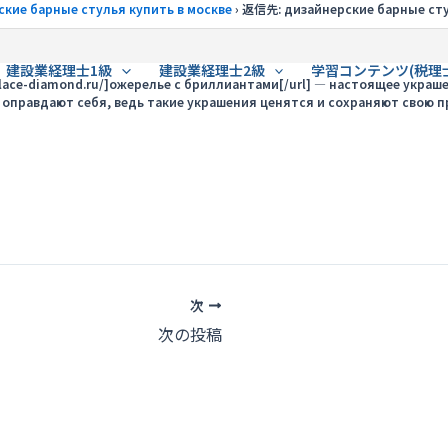
ские барные стулья купить в москве
›
返信先: дизайнерские барные сту
建設業経理士1級
建設業経理士2級
学習コンテンツ(税理
klace-diamond.ru/]ожерелье с бриллиантами[/url] — настоящее укра
 оправдают себя, ведь такие украшения ценятся и сохраняют свою п
次
次の投稿