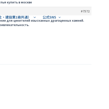
лья купить в москве
#7572
士・建設業1級共通）
公式SNS
шение для ценителей изысканных драгоценных камней.
ривлекательность.