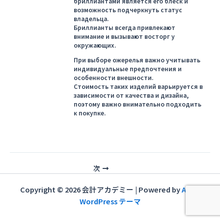
бриллиантами является его блеск и
возможность подчеркнуть статус
владельца.
Бриллианты всегда привлекают
внимание и вызывают восторг у
окружающих.
При выборе ожерелья важно учитывать
индивидуальные предпочтения и
особенности внешности.
Стоимость таких изделий варьируется в
зависимости от качества и дизайна,
поэтому важно внимательно подходить
к покупке.
投
次
稿
ナ
Copyright © 2026 会計アカデミー | Powered by
Astra
ビ
WordPress テーマ
ゲ