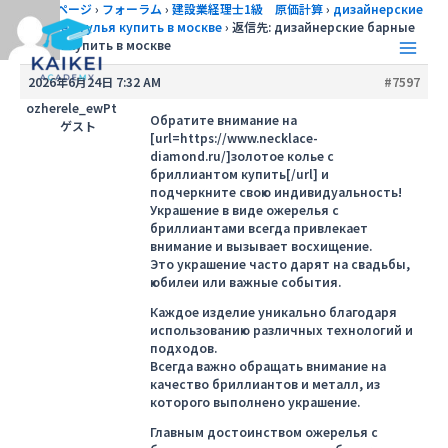
内
トップページ
›
フォーラム
›
建設業経理士1級 原価計算
›
дизайнерские
барные стулья купить в москве
›
返信先: дизайнерские барные
容
стулья купить в москве
を
Main
ス
2026年6月24日 7:32 AM
#7597
キ
Men
ozherele_ewPt
ッ
Обратите внимание на
ゲスト
[url=https://www.necklace-
プ
diamond.ru/]золотое колье с
бриллиантом купить[/url] и
подчеркните свою индивидуальность!
Украшение в виде ожерелья с
бриллиантами всегда привлекает
внимание и вызывает восхищение.
Это украшение часто дарят на свадьбы,
юбилеи или важные события.
Каждое изделие уникально благодаря
использованию различных технологий и
подходов.
Всегда важно обращать внимание на
качество бриллиантов и металл, из
которого выполнено украшение.
Главным достоинством ожерелья с