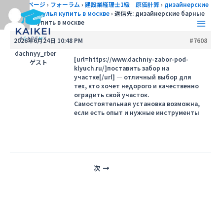
内
トップページ
›
フォーラム
›
建設業経理士1級 原価計算
›
дизайнерские
барные стулья купить в москве
›
返信先: дизайнерские барные
容
стулья купить в москве
を
Main
ス
2026年6月24日 10:48 PM
#7608
キ
Men
dachnyy_rber
ッ
[url=https://www.dachniy-zabor-pod-
ゲスト
klyuch.ru/]поставить забор на
プ
участке[/url] — отличный выбор для
тех, кто хочет недорого и качественно
оградить свой участок.
Самостоятельная установка возможна,
если есть опыт и нужные инструменты
投
次
稿
ナ
ビ
ゲ