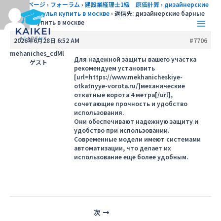
内
トップページ
›
フォーラム
›
建設業経理士1級 原価計算
›
дизайнерские
барные стулья купить в москве
›
返信先: дизайнерские барные
容
стулья купить в москве
を
Main
ス
2026年6月28日 6:52 AM
#7706
キ
Men
mehaniches_cdMl
ッ
Для надежной защиты вашего участка
ゲスト
рекомендуем установить
プ
[url=https://www.mekhanicheskiye-
otkatnyye-vorota.ru/]механические
откатные ворота 4 метра[/url],
сочетающие прочность и удобство
использования.
Они обеспечивают надежную защиту и
удобство при использовании.
Современные модели имеют системами
автоматизации, что делает их
использование еще более удобным.
投
次