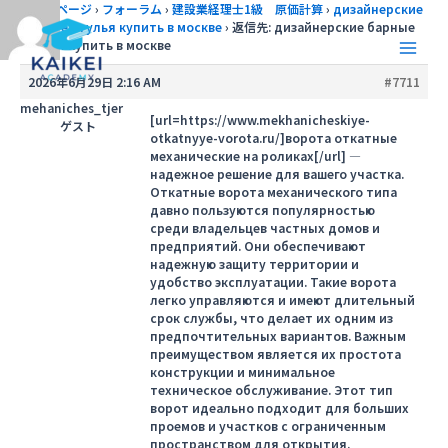
内
トップページ
›
フォーラム
›
建設業経理士1級 原価計算
›
дизайнерские
барные стулья купить в москве
›
返信先: дизайнерские барные
容
стулья купить в москве
を
Main
ス
2026年6月29日 2:16 AM
#7711
キ
Men
mehaniches_tjer
ッ
[url=https://www.mekhanicheskiye-
ゲスト
otkatnyye-vorota.ru/]ворота откатные
プ
механические на роликах[/url] —
надежное решение для вашего участка.
Откатные ворота механического типа
давно пользуются популярностью
среди владельцев частных домов и
предприятий. Они обеспечивают
надежную защиту территории и
удобство эксплуатации. Такие ворота
легко управляются и имеют длительный
срок службы, что делает их одним из
предпочтительных вариантов. Важным
преимуществом является их простота
конструкции и минимальное
техническое обслуживание. Этот тип
ворот идеально подходит для больших
проемов и участков с ограниченным
пространством для открытия.