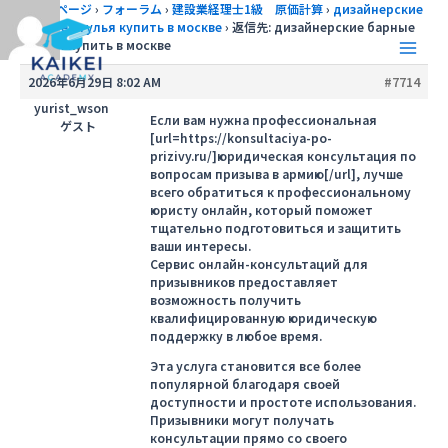
内
トップページ
›
フォーラム
›
建設業経理士1級 原価計算
›
дизайнерские
барные стулья купить в москве
›
返信先: дизайнерские барные
容
стулья купить в москве
を
Main
ス
2026年6月29日 8:02 AM
#7714
キ
Men
yurist_wson
ッ
Если вам нужна профессиональная
ゲスト
[url=https://konsultaciya-po-
プ
prizivy.ru/]юридическая консультация по
вопросам призыва в армию[/url], лучше
всего обратиться к профессиональному
юристу онлайн, который поможет
тщательно подготовиться и защитить
ваши интересы.
Сервис онлайн-консультаций для
призывников предоставляет
возможность получить
квалифицированную юридическую
поддержку в любое время.
Эта услуга становится все более
популярной благодаря своей
доступности и простоте использования.
Призывники могут получать
консультации прямо со своего