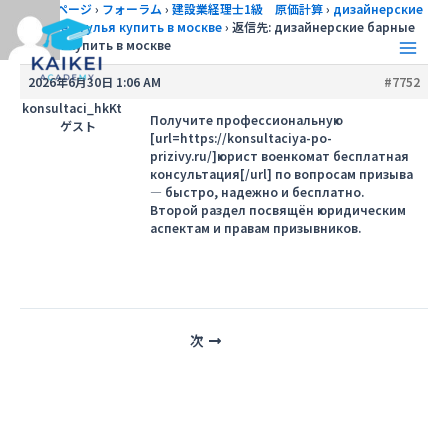
内
トップページ
›
フォーラム
›
建設業経理士1級 原価計算
›
дизайнерские
барные стулья купить в москве
›
返信先: дизайнерские барные
容
стулья купить в москве
を
Main
ス
2026年6月30日 1:06 AM
#7752
キ
Men
konsultaci_hkKt
ッ
Получите профессиональную
ゲスト
[url=https://konsultaciya-po-
プ
prizivy.ru/]юрист военкомат бесплатная
консультация[/url] по вопросам призыва
— быстро, надежно и бесплатно.
Второй раздел посвящён юридическим
аспектам и правам призывников.
投
次
稿
ナ
ビ
ゲ