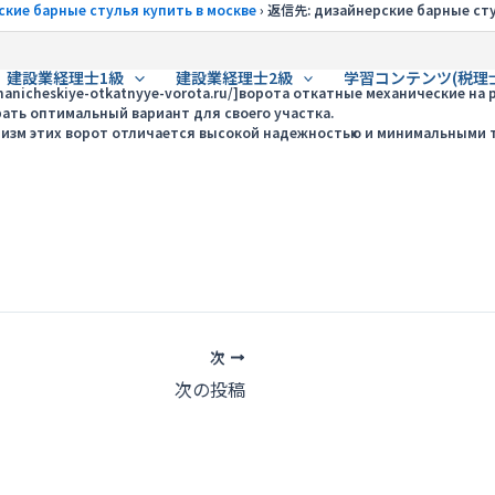
ские барные стулья купить в москве
›
返信先: дизайнерские барные сту
建設業経理士1級
建設業経理士2級
学習コンテンツ(税理
anicheskiye-otkatnyye-vorota.ru/]ворота откатные механические на 
ать оптимальный вариант для своего участка.
низм этих ворот отличается высокой надежностью и минимальными 
次
次の投稿