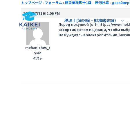
内
トップページ
›
フォーラム
›
建設業経理士1級 原価計算
›
дизайнер
容
2026年7月1日 1:06 PM
を
税理士(簿記論・財務諸表論）
ス
Перед покупкой [url=https://www.mekh
ассортиментом и ценами, чтобы выбр
キ
Не нуждаясь в электропитании, меха
ッ
プ
mehaniches_r
yMa
ゲスト
投
稿
ナ
ビ
ゲ
ー