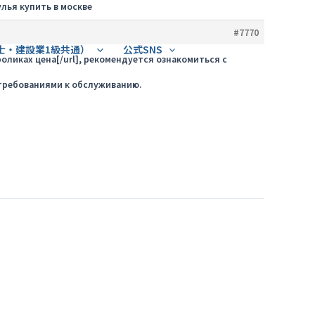
лья купить в москве
#7770
士・建設業1級共通）
公式SNS
роликах цена[/url], рекомендуется ознакомиться с
требованиями к обслуживанию.