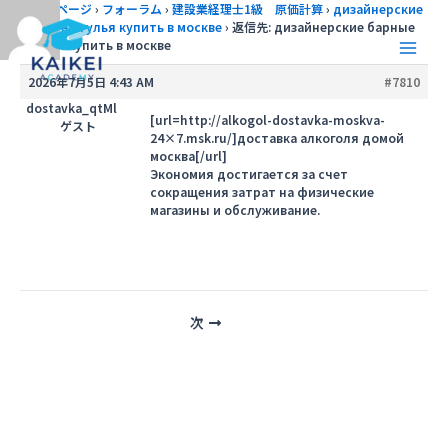
内
トップページ
›
フォーラム
›
建設業経理士1級 原価計算
›
дизайнерские
барные стулья купить в москве
›
返信先: дизайнерские барные
容
стулья купить в москве
を
Main
ス
2026年7月5日 4:43 AM
#7810
キ
Men
dostavka_qtMl
ッ
[url=http://alkogol-dostavka-moskva-
ゲスト
24×7.msk.ru/]доставка алкоголя домой
プ
москва[/url]
Экономия достигается за счет
сокращения затрат на физические
магазины и обслуживание.
投
次
稿
ナ
ビ
ゲ
ー