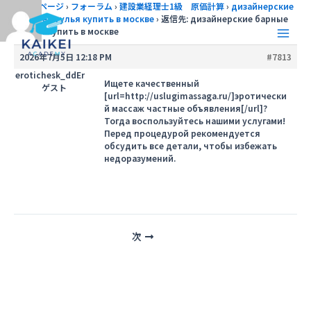
内
トップページ
›
フォーラム
›
建設業経理士1級 原価計算
›
дизайнерские
барные стулья купить в москве
›
返信先: дизайнерские барные
容
стулья купить в москве
を
Main
ス
2026年7月5日 12:18 PM
#7813
キ
Men
erotichesk_ddEr
ッ
Ищете качественный
ゲスト
[url=http://uslugimassaga.ru/]эротически
プ
й массаж частные объявления[/url]?
Тогда воспользуйтесь нашими услугами!
Перед процедурой рекомендуется
обсудить все детали, чтобы избежать
недоразумений.
投
次
稿
ナ
ビ
ゲ