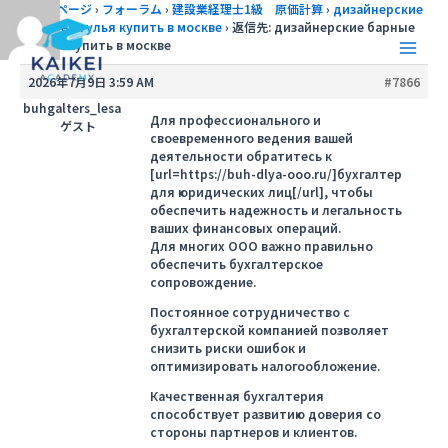
内
トップページ
›
フォーラム
›
建設業経理士1級 原価計算
›
дизайнерские
барные стулья купить в москве
›
返信先: дизайнерские барные
容
стулья купить в москве
を
Main
ス
2026年7月9日 3:59 AM
#7866
キ
Men
buhgalters_lesa
ッ
Для профессионального и
ゲスト
своевременного ведения вашей
プ
деятельности обратитесь к
[url=https://buh-dlya-ooo.ru/]бухгалтер
для юридических лиц[/url], чтобы
обеспечить надежность и легальность
ваших финансовых операций.
Для многих ООО важно правильно
обеспечить бухгалтерское
сопровождение.
Постоянное сотрудничество с
бухгалтерской компанией позволяет
снизить риски ошибок и
оптимизировать налогообложение.
Качественная бухгалтерия
способствует развитию доверия со
стороны партнеров и клиентов.