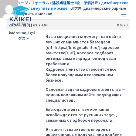
内
トップページ
›
フォーラム
›
建設業経理士1級 原価計算
›
дизайнерские
барные стулья купить в москве
›
返信先: дизайнерские барные
容
стулья купить в москве
を
Main
ス
2026年7月9日 8:07 AM
#7870
キ
Men
kadrovoe_igsl
ッ
Наши специалисты помогут вам найти
ゲスト
лучших специалистов благодаря
プ
[url=https://bridgetalent.ru/]кадровое
агентство[/url], которое подберет
оптимальных кандидатов под ваши
требования.
Кадровое агентство становится все
более популярным в современном
бизнесе .
Основная задача кадрового агентства —
помочь компаниям найти подходящих
специалистов .
Благодаря агентствам компании
освобождаются от рутинных задач,
связанных с подбором персонала .
Эти агентства активно внедряют
инновационные подходы при подборе