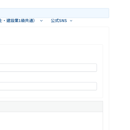
士・建設業1級共通）
公式SNS