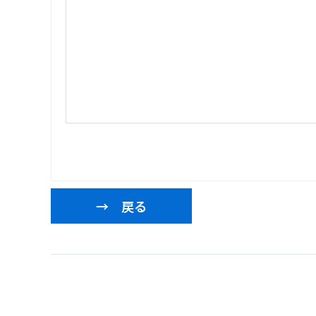
→ 戻る
投
稿