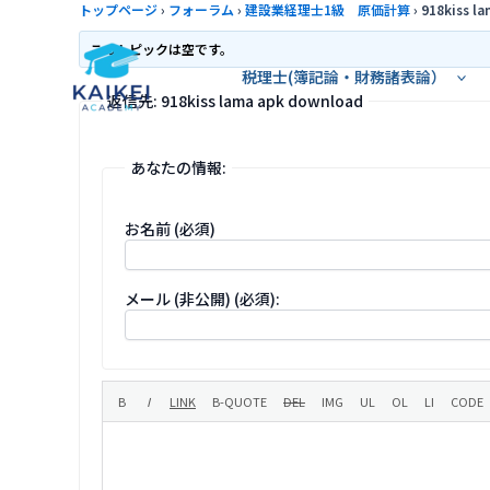
内
トップページ
›
フォーラム
›
建設業経理士1級 原価計算
›
918kiss l
容
このトピックは空です。
を
税理士(簿記論・財務諸表論）
ス
返信先: 918kiss lama apk download
キ
ッ
あなたの情報:
プ
お名前 (必須)
メール (非公開) (必須):