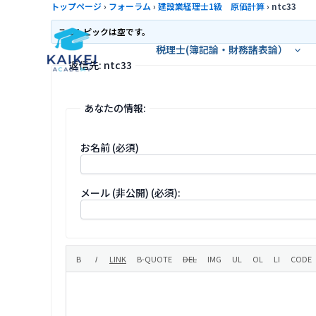
内
トップページ
›
フォーラム
›
建設業経理士1級 原価計算
›
ntc33
容
このトピックは空です。
を
税理士(簿記論・財務諸表論）
ス
返信先: ntc33
キ
ッ
あなたの情報:
プ
お名前 (必須)
メール (非公開) (必須):