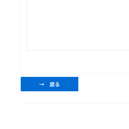
→ 戻る
投
稿