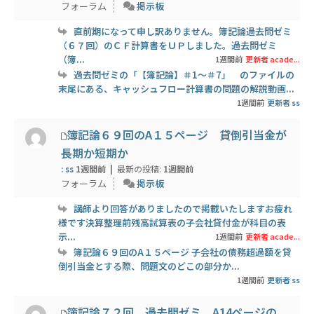
フォーラム
掲示板
直前期になって申し訳ありません。簿記論過去問ゼミ
（６７回）のＣＦ計算書をＵＰしました。過去問ゼミ
（簿...
1週間前
更新者 acade...
過去問ゼミの「【簿記論】＃1～＃7」 のファイルの
末尾にある、キャッシュフロー計算書の問題の解説動画...
1週間前
更新者 ss
簿記論６９回のA１５ページ 貸倒引当金が
長期か短期か
: ss
1週間前 |
最新の投稿:
1週間前
フォーラム
掲示板
講師より回答がありましたので掲載いたしますお疲れ
様です決算整理前残高試算表の子会社貸付金が科目の表
示...
1週間前
更新者 acade...
簿記論６９回のA１５ページ 子会社の債務超過額を貸
倒引当金とする際、問題文のどこの部分か...
1週間前
更新者 ss
簿記論７２回 過去問ゼミ A14ページの