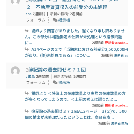
２ 不動産賃貸収入の前受分の未処理
: ss
2週間前 |
最新の投稿:
2週間前
フォーラム
掲示板
講師より回答がありました。遅くなり申し訳ありませ
ん。この部分は経過勘定の仕訳が未処理という指示問題
に...
2週間前
更新者 acade...
A14ページの２で「当期末における前受分2,500,000円
があり、(略)未処理である」 につい...
2週間前
更新者 ss
簿記論の過去問ゼミ７１回
: 匿名
2週間前 |
最新の投稿:
2週間前
フォーラム
掲示板
講師より ＜帳簿上の在庫数量より実際の在庫数量の方
が多くなってしまうので、＜上記の考えは誤りだと...
2週間前
更新者 acade...
簿記論の過去問ゼミ７１回A12ページ ３(２)で、500
個の輸出が未処理だったということは、商品在高...
2週間前
更新者 匿名