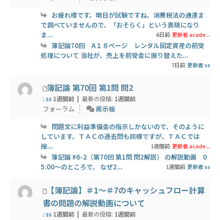
お疲れ様です。明日が試験ですね。消費税法の通達ま
で調べていませんので、「おそらく」という表現になり
ま...
6日前
更新者 acade...
簿記論70回 A１８ページ レンタル固定資産の前受
処理について 当社が、売上を前受金に振り替えた...
7日前
更新者 ss
簿記論 第70回 第1問 問2
: ss
1週間前 |
最新の投稿:
1週間前
フォーラム
掲示板
問題文に利益準備金の指示しかないので、そのように
しています。ＴＡＣの過去問も同様ですが、ＴＡＣでは
按...
1週間前
更新者 acade...
簿記論 #6-2（第70回 第1問 問2解説） の解説動画 0
5:00〜のところで、 なぜ2...
1週間前
更新者 ss
【簿記論】＃1～＃7のキャッシュフロー計算
書の問題の解説動画について
: ss
1週間前 |
最新の投稿:
1週間前