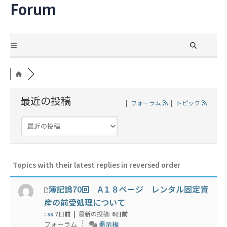
Forum
内
容
を
ス
キ
ッ
プ
最近の投稿
|
フォーラム
|
トピック
Topics with their latest replies in reversed order
簿記論70回 A１８ページ レンタル固定資
産の前受処理について
: ss
7日前 |
最新の投稿:
6日前
フォーラム
掲示板